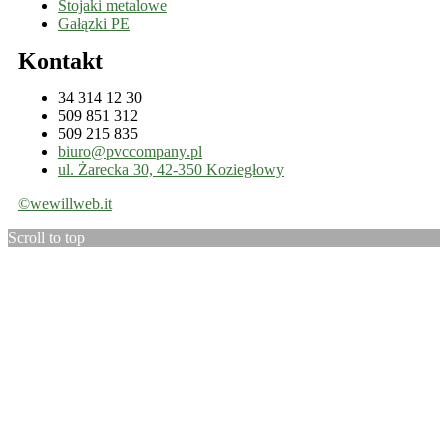
Stojaki metalowe
Gałązki PE
Kontakt
34 314 12 30
509 851 312
509 215 835
biuro@pvccompany.pl
ul. Żarecka 30, 42-350 Koziegłowy
©wewillweb.it
Scroll to top