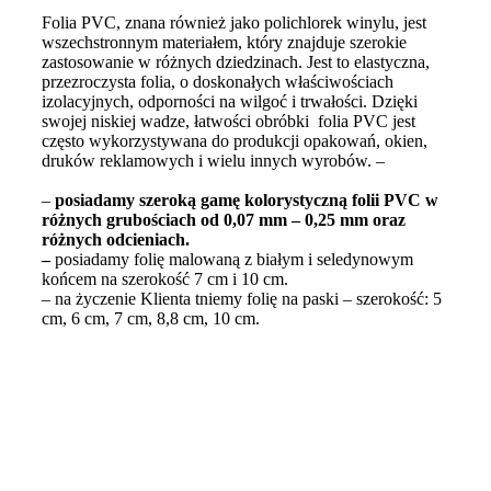
Folia PVC, znana również jako polichlorek winylu, jest
wszechstronnym materiałem, który znajduje szerokie
zastosowanie w różnych dziedzinach. Jest to elastyczna,
przezroczysta folia, o doskonałych właściwościach
izolacyjnych, odporności na wilgoć i trwałości. Dzięki
swojej niskiej wadze, łatwości obróbki folia PVC jest
często wykorzystywana do produkcji opakowań, okien,
druków reklamowych i wielu innych wyrobów. –
–
posiadamy szeroką gamę kolorystyczną folii PVC w
różnych grubościach od 0,07 mm – 0,25 mm oraz
różnych odcieniach.
–
posiadamy folię malowaną z białym i seledynowym
końcem na szerokość 7 cm i 10 cm.
– na życzenie Klienta tniemy folię na paski – szerokość: 5
cm, 6 cm, 7 cm, 8,8 cm, 10 cm.