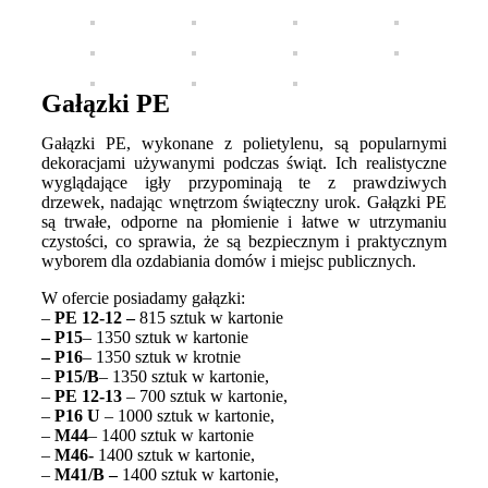
Gałązki PE
Gałązki PE, wykonane z polietylenu, są popularnymi
dekoracjami używanymi podczas świąt. Ich realistyczne
wyglądające igły przypominają te z prawdziwych
drzewek, nadając wnętrzom świąteczny urok. Gałązki PE
są trwałe, odporne na płomienie i łatwe w utrzymaniu
czystości, co sprawia, że są bezpiecznym i praktycznym
wyborem dla ozdabiania domów i miejsc publicznych.
W ofercie posiadamy gałązki:
–
PE 12-12 –
815 sztuk w kartonie
– P15
– 1350 sztuk w kartonie
– P16
– 1350 sztuk w krotnie
–
P15/B
– 1350 sztuk w kartonie,
–
PE 12-13
– 700 sztuk w kartonie,
–
P16 U
– 1000 sztuk w kartonie,
–
M44
– 1400 sztuk w kartonie
–
M46-
1400 sztuk w kartonie,
–
M41/B –
1400 sztuk w kartonie,